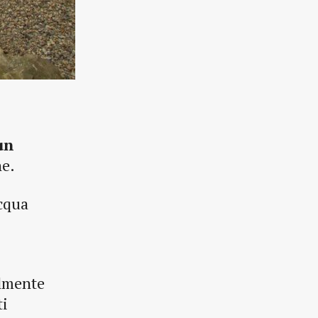
un
he.
acqua
ilmente
ti