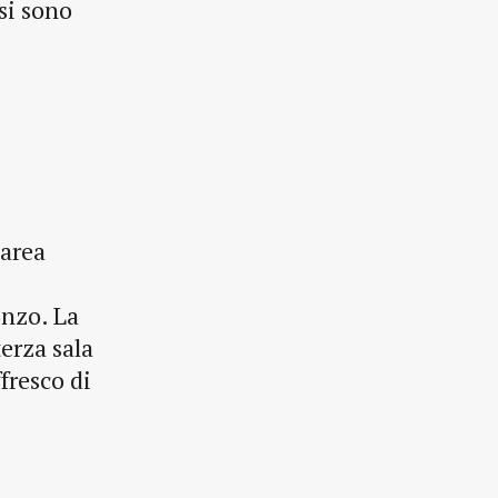
 si sono
’area
onzo. La
erza sala
fresco di