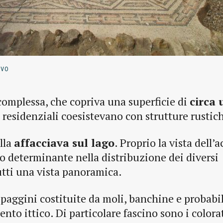
AVO
 complessa, che copriva una superficie di
circa 
ri residenziali coesistevano con strutture rustic
lla
affacciava sul lago
. Proprio la vista dell’
to determinante nella distribuzione dei diversi
utti una vista panoramica.
opaggini costituite da moli, banchine e probab
ento ittico. Di particolare fascino sono i colora