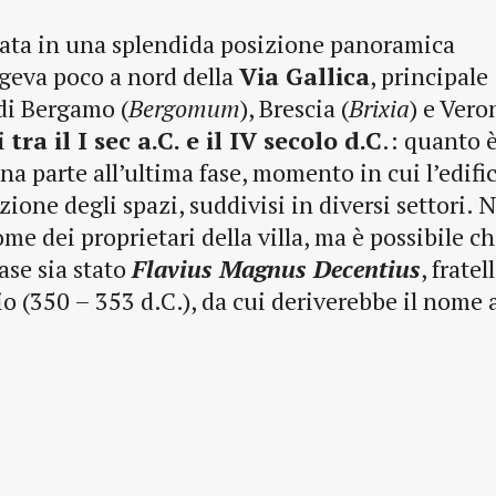
cciata in una splendida posizione panoramica
rgeva poco a nord della
Via Gallica
, principale
 di Bergamo (
Bergomum
), Brescia (
Brixia
) e Vero
si
tra il I sec a.C. e il IV secolo d.C
.: quanto 
na parte all’ultima fase, momento in cui l’edifi
one degli spazi, suddivisi in diversi settori. N
me dei proprietari della villa, ma è possibile ch
ase sia stato
Flavius Magnus Decentius
, fratel
 (350 – 353 d.C.), da cui deriverebbe il nome 