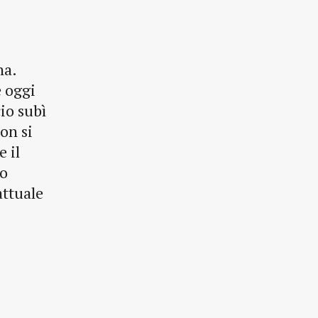
na.
è oggi
cio subì
on si
e il
lo
attuale